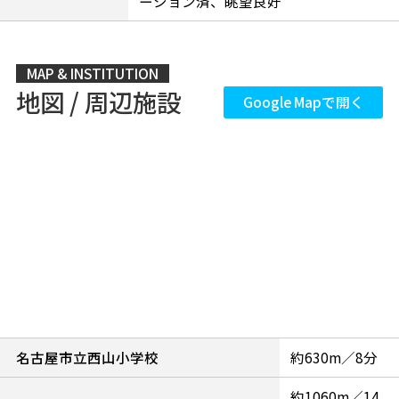
ーション済、眺望良好
MAP & INSTITUTION
地図 / 周辺施設
Google Mapで開く
名古屋市立西山小学校
約630m／8分
約1060m／14