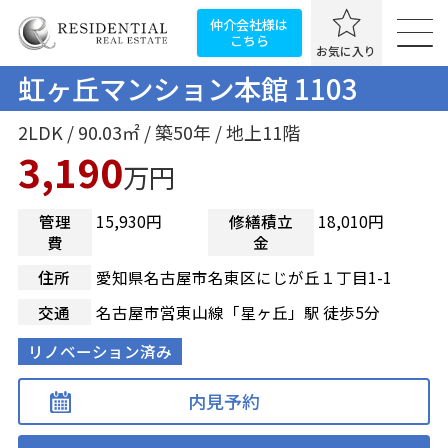
仲介会社様は
こちら
お気に入り
虹ヶ丘マンション本館 1103
2LDK / 90.03㎡ / 築50年 / 地上11階
3,190
万円
管理
15,930円
修繕積立
18,010円
費
金
住所
愛知県名古屋市名東区にじが丘１丁目1-1
交通
名古屋市営東山線「星ヶ丘」駅 徒歩5分
リノベーション済み
内見予約