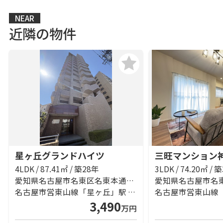
NEAR
近隣の物件
星ヶ丘グランドハイツ
三旺マンション
4LDK / 87.41㎡ / 築28年
3LDK / 74.20㎡ / 
愛知県名古屋市名東区名東本通４丁目
名古屋市営東山線「星ヶ丘」駅 徒歩16分
3,490
万円