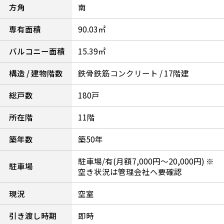
方角
南
専有面積
90.03㎡
バルコニー面積
15.39㎡
構造 / 建物階数
鉄骨鉄筋コンクリート / 17階建
総戸数
180戸
所在階
11階
築年数
築50年
駐車場/有(月額7,000円～20,000円) ※
駐車場
空き状況は管理会社へ要確認
現況
空室
引き渡し時期
即時