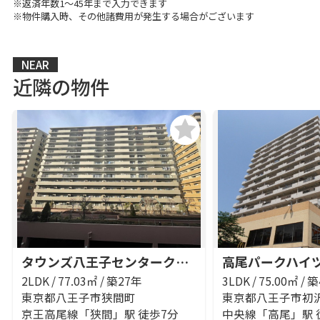
※返済年数1～45年まで入力できます
※物件購入時、その他諸費用が発生する場合がございます
NEAR
近隣の物件
タウンズ八王子センタークレスト
高尾パークハイ
2LDK / 77.03㎡ / 築27年
3LDK / 75.00㎡ / 
東京都八王子市狭間町
東京都八王子市初
京王高尾線「狭間」駅 徒歩7分
中央線「高尾」駅 