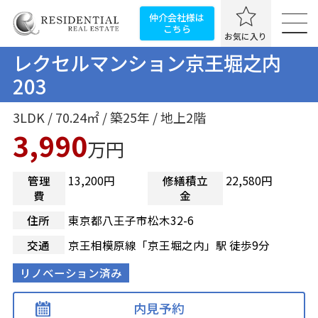
仲介会社様は
こちら
お気に入り
レクセルマンション京王堀之内
203
3LDK / 70.24㎡ / 築25年 / 地上2階
3,990
万円
管理
13,200円
修繕積立
22,580円
費
金
住所
東京都八王子市松木32-6
交通
京王相模原線「京王堀之内」駅 徒歩9分
リノベーション済み
内見予約