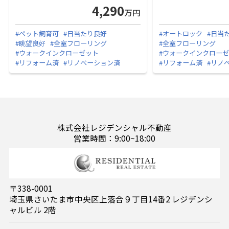
4,290
万円
#ペット飼育可
#日当たり良好
#オートロック
#日当
#眺望良好
#全室フローリング
#全室フローリング
#ウォークインクローゼット
#ウォークインクロー
#リフォーム済
#リノベーション済
#リフォーム済
#リノ
株式会社レジデンシャル不動産
営業時間：9:00~18:00
〒338-0001
埼玉県さいたま市中央区上落合９丁目14番2 レジデンシ
ャルビル 2階