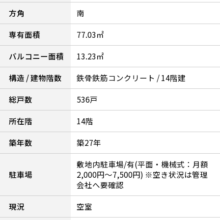
方角
南
専有面積
77.03㎡
バルコニー面積
13.23㎡
構造 / 建物階数
鉄骨鉄筋コンクリート / 14階建
総戸数
536戸
所在階
14階
築年数
築27年
敷地内駐車場/有(平面・機械式：月額
駐車場
2,000円～7,500円) ※空き状況は管理
会社へ要確認
現況
空室