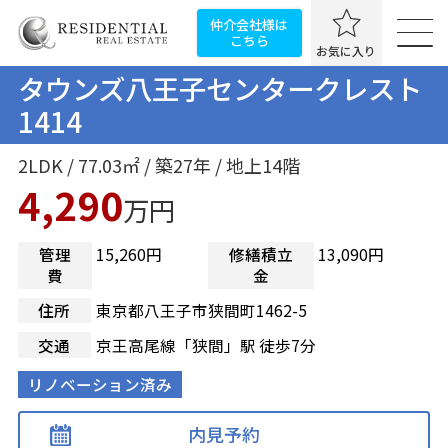
仲介会社様は
こちら
お気に入り
タウンズ八王子センタークレスト
1414
2LDK / 77.03㎡ / 築27年 / 地上14階
4,290
万円
管理
15,260円
修繕積立
13,090円
費
金
住所
東京都八王子市狭間町1462-5
交通
京王高尾線「狭間」駅 徒歩7分
リノベーション済み
内見予約