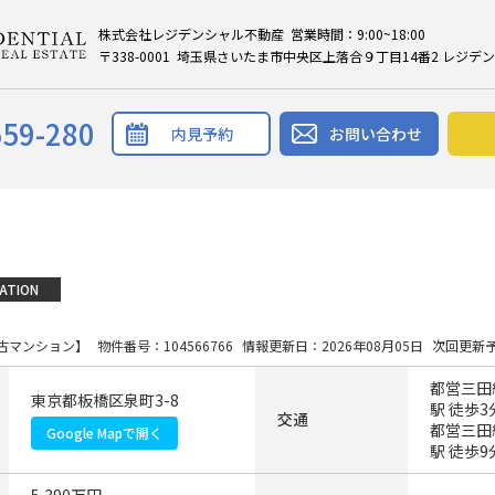
株式会社レジデンシャル不動産 営業時間：9:00~18:00
〒338-0001 埼玉県さいたま市中央区上落合９丁目14番2 レジデ
559-280
内見予約
お問い合わせ
ATION
古マンション】
物件番号：104566766
情報更新日：2026年08月05日
次回更新予
都営三田
東京都板橋区泉町3-8
駅 徒歩3
交通
都営三田
Google Mapで開く
駅 徒歩9