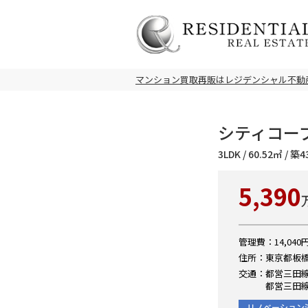
マンション買取再販はレジデンシャル不動
シティコープ
3LDK / 60.52㎡ / 
5,390
管理費：14,040円
住所：東京都板橋
交通：都営三田線
都営三田線
リノベーション