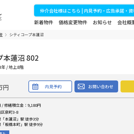
仲介会社様はこちら | 内見予約・広告承諾・
新着物件
価格変更物件
お知らせ
会社概
産
シティコープ本蓮沼
本蓮沼 802
築43年 / 地上8階
万円
内見予約
お問い合わせ
 / 修繕積立金：9,180円
区泉町3-8
「本蓮沼」駅 徒歩3分
「板橋本町」駅 徒歩9分
済み