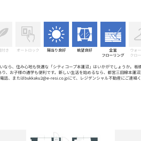
庭付き
オートロック
陽当り良好
眺望良好
全室
ウォ
フローリング
クロ
いなら、住み心地も快適な「シティコープ本蓮沼」はいかがでしょうか。板
あり、お子様の通学も便利です。新しい生活を始めるなら、都営三田線本蓮沼
0にお電話、またはbukkaku2@e-resi.co.jpにて、レジデンシャル不動産にご連