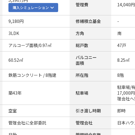
5,390万円
管理費
14,040円
購入シミュレーション
9,180円
修繕積立基金
-
3LDK
方角
南
アルコーブ面積/0.97㎡
総戸数
47戸
バルコニー
60.52㎡
8.25㎡
面積
鉄筋コンクリート / 8階建
所在階
8階
駐車場/
築43年
駐車場
17,00
理会社へ
空室
引き渡し時期
即時
管理会社に全部委託
管理会社
日本ハウ
日勤
管理組合有無
-