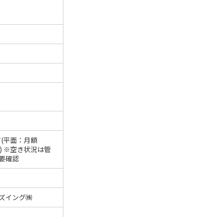
有(平面：月額
0円) ※空き状況は管
要確認
ズイング㈱