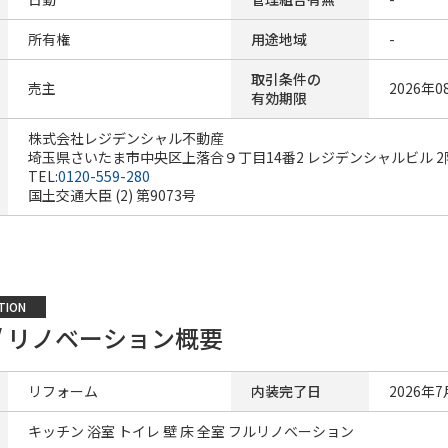
所有権
用途地域
-
取引条件の
売主
2026年0
有効期限
株式会社レジデンシャル不動産
埼玉県さいたま市中央区上落合９丁目14番2 レジデンシャルビル 2
TEL:
0120-559-280
国土交通大臣 (2) 第9073号
TION
/ リノベーション概要
リフォーム
内装完了日
2026年7
キッチン 浴室 トイレ 壁 床 全室 フルリノベーション