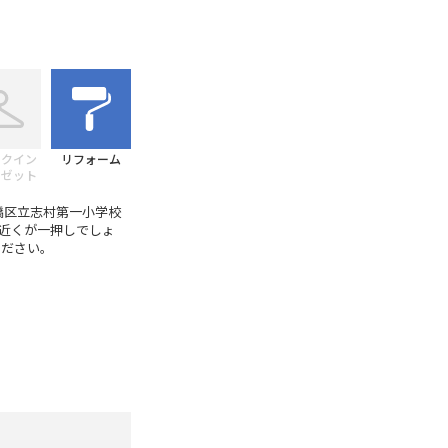
ークイン
リフォーム
ーゼット
橋区立志村第一小学校
近くが一押しでしょ
絡ください。