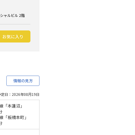
ンシャルビル 2階
お気に入り
情報の見方
定日：2026年08月19日
線「本蓮沼」
分
線「板橋本町」
分