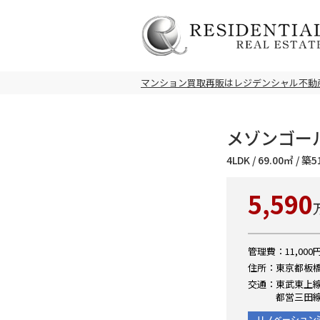
マンション買取再販はレジデンシャル不動
メゾンゴール
4LDK / 69.00㎡ / 
5,590
管理費：11,000円
住所：東京都板橋
交通：東武東上線
都営三田線
リノベーション