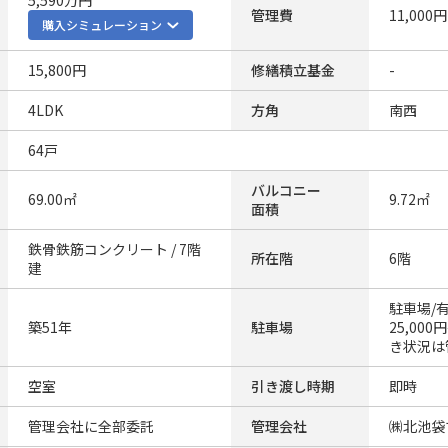
5,590万円
管理費
11,000円
購入シミュレーション
15,800円
修繕積立基金
-
4LDK
方角
南西
64戸
バルコニー
69.00㎡
9.72㎡
面積
鉄骨鉄筋コンクリート / 7階
所在階
6階
建
駐車場/
築51年
駐車場
25,000
き状況は
空室
引き渡し時期
即時
管理会社に全部委託
管理会社
㈱北池袋