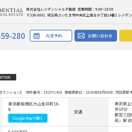
株式会社レジデンシャル不動産 営業時間：9:00~18:00
〒338-0001 埼玉県さいたま市中央区上落合９丁目14番2 レジデ
559-280
内見予約
お問い合わせ
ATION
古マンション】
物件番号：102971450
情報更新日：2026年08月06日
次回更新予
東武東上
東京都板橋区大山金井町16-
歩10分
8
交通
都営三田
Google Mapで開く
前」駅 徒