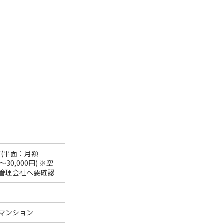
有(平面：月額
円～30,000円) ※空
管理会社へ要確認
マンション