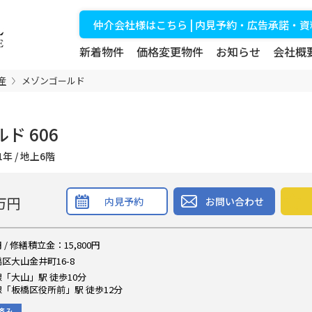
仲介会社様はこちら | 内見予約・広告承諾・
新着物件
価格変更物件
お知らせ
会社概
産
メゾンゴールド
ド 606
築51年 / 地上6階
万円
内見予約
お問い合わせ
 / 修繕積立金：15,800円
区大山金井町16-8
「大山」駅 徒歩10分
「板橋区役所前」駅 徒歩12分
済み