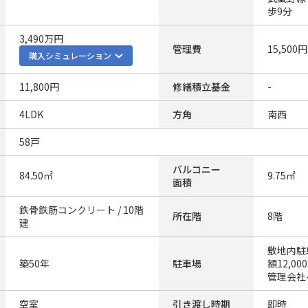
歩9分
3,490万円
管理費
15,500円
購入シミュレーション
11,800円
修繕積立基金
-
4LDK
方角
南西
58戸
バルコニー
84.50㎡
9.75㎡
面積
鉄骨鉄筋コンクリート / 10階
所在階
8階
建
敷地内駐
築50年
駐車場
額12,0
管理会社
空室
引き渡し時期
即時