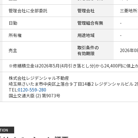
管理会社に全部委託
管理会社
三菱地所
日勤
管理組合有無
-
所有権
用途地域
-
取引条件の
売主
2026年0
有効期限
※修繕積立金は2026年5月(4月引き落とし分)から24,400円に値
株式会社レジデンシャル不動産
埼玉県さいたま市中央区上落合９丁目14番2 レジデンシャルビル 2
TEL:
0120-559-280
国土交通大臣 (2) 第9073号
TION