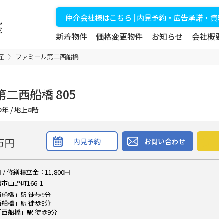
仲介会社様はこちら | 内見予約・広告承諾・
新着物件
価格変更物件
お知らせ
会社概
産
ファミール第二西船橋
二西船橋 805
築50年 / 地上8階
万円
内見予約
お問い合わせ
 / 修繕積立金：11,800円
山野町166-1
船橋」駅 徒歩9分
船橋」駅 徒歩9分
西船橋」駅 徒歩9分