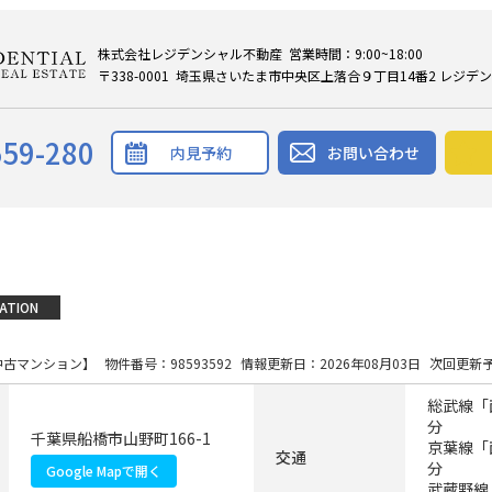
株式会社レジデンシャル不動産 営業時間：9:00~18:00
〒338-0001 埼玉県さいたま市中央区上落合９丁目14番2 レジデ
559-280
内見予約
お問い合わせ
ATION
中古マンション】
物件番号：98593592
情報更新日：2026年08月03日
次回更新予
総武線「
分
千葉県船橋市山野町166-1
京葉線「
交通
分
Google Mapで開く
武蔵野線