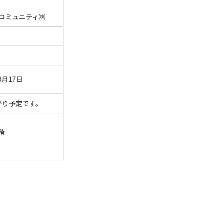
コミュニティ㈱
8月17日
上がり予定です。
階