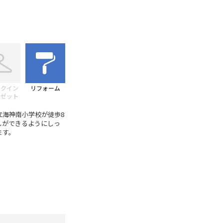
ークイン
リフォーム
ーゼット
立海神南小学校が徒歩8
しができるようにしっ
ます。