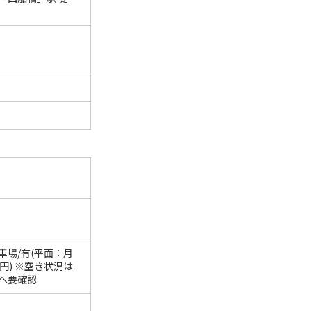
車場/有(平面：月
00円) ※空き状況は
へ要確認