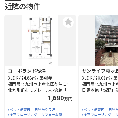
近隣の物件
コーポランド砂津
サンライフ霧ヶ
3LDK / 74.88㎡ / 築46年
3LDK / 70.01㎡ / 
福岡県北九州市小倉北区砂津１丁目
北九州都市モノレール小倉線「平和通」駅 徒歩9分
日豊本線「城野」駅
1,690
万円
#ペット飼育可
#日当たり良好
#ペット飼育可
#日当
#全室フローリング
#リフォーム済
#全室フローリング
#