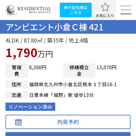
仲介会社様は
こちら
お気に入り
アンビエント小倉Ｃ棟 421
4LDK / 87.80㎡ / 築35年 / 地上4階
1,790
万円
管理
8,300円
修繕積立
13,070円
費
金
住所
福岡県北九州市小倉北区熊本３丁目16-1
交通
日豊本線「城野」駅 徒歩13分
リノベーション済み
内見予約