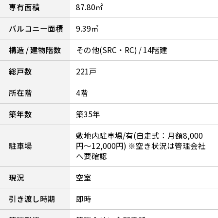
専有面積
87.80㎡
バルコニー面積
9.39㎡
構造 / 建物階数
その他(SRC・RC) / 14階建
総戸数
221戸
所在階
4階
築年数
築35年
敷地内駐車場/有(自走式：月額8,000
駐車場
円～12,000円) ※空き状況は管理会社
へ要確認
現況
空室
引き渡し時期
即時