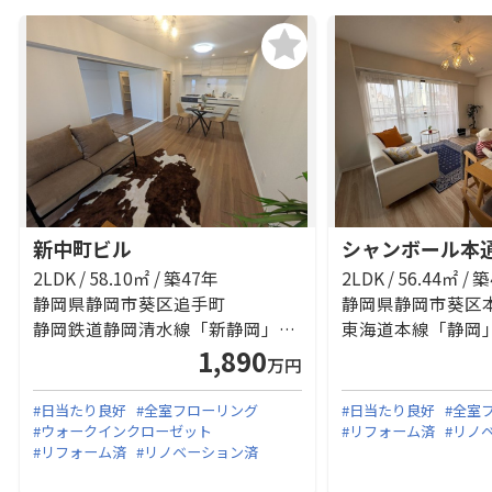
新中町ビル
シャンボール本
2LDK / 58.10㎡ / 築47年
2LDK / 56.44㎡ / 
静岡県静岡市葵区追手町
静岡県静岡市葵区
静岡鉄道静岡清水線「新静岡」駅 徒歩10分
東海道本線「静岡」
1,890
万円
#日当たり良好
#全室フローリング
#日当たり良好
#全室
#ウォークインクローゼット
#リフォーム済
#リノ
#リフォーム済
#リノベーション済