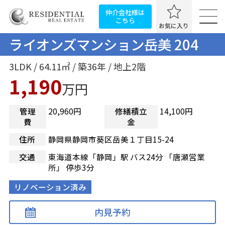
仲介会社様は
こちら
お気に入り
ライオンズマンション岳美 204
3LDK / 64.11㎡ / 築36年 / 地上2階
1,190
万円
管理
20,960円
修繕積立
14,100円
費
金
住所
静岡県静岡市葵区岳美１丁目15-24
交通
東海道本線「静岡」駅 バス24分 「唐瀬営業
所」 停歩3分
リノベーション済み
内見予約