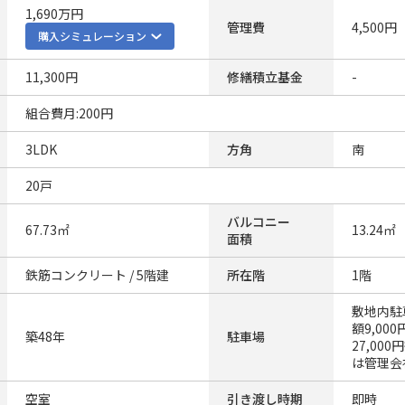
1,690万円
管理費
4,500円
購入シミュレーション
11,300円
修繕積立基金
-
組合費月:200円
3LDK
方角
南
20戸
バルコニー
67.73㎡
13.24㎡
面積
鉄筋コンクリート / 5階建
所在階
1階
敷地内駐
額9,00
築48年
駐車場
27,00
は管理会
空室
引き渡し時期
即時