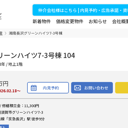
仲介会社様はこちら | 内見予約・広告承諾・
新着物件
価格変更物件
お知らせ
会社概
産
湘南長沢グリーンハイツ7-3号棟
ーンハイツ7-3号棟 104
築48年 / 地上1階
万円
内見予約
お問い合わせ
026.02.18～
/ 修繕積立金：11,300円
須賀市グリーンハイツ7-3
線「京急長沢」駅 徒歩9分
済み