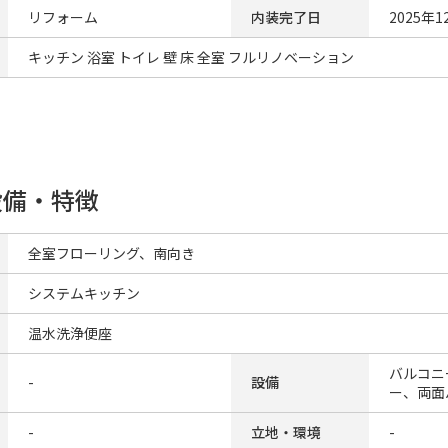
リフォーム
内装完了日
2025年1
キッチン 浴室 トイレ 壁 床 全室 フルリノベーション
設備・特徴
全室フローリング、南向き
システムキッチン
温水洗浄便座
バルコニ
-
設備
ー、両面
-
立地・環境
-