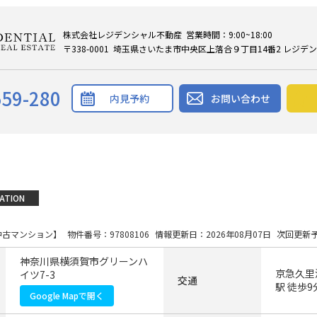
株式会社レジデンシャル不動産 営業時間：9:00~18:00
〒338-0001 埼玉県さいたま市中央区上落合９丁目14番2 レジデ
559-280
内見予約
お問い合わせ
ATION
中古マンション】
物件番号：97808106
情報更新日：2026年08月07日
次回更新予
神奈川県横須賀市グリーンハ
京急久里
イツ7-3
交通
駅 徒歩9
Google Mapで開く