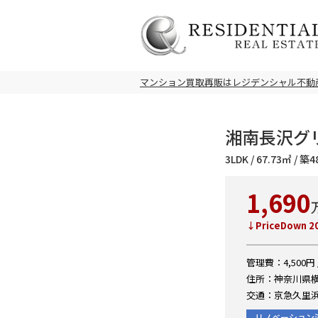
マンション買取再販はレジデンシャル不動
湘南長沢グリ
3LDK / 67.73㎡ / 
1,690
↓PriceDown 2
管理費：4,500円 
住所：神奈川県横
交通：京急久里浜
リノベーション