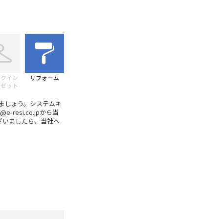
ークイン
リフォーム
ーゼット
しましょう。システムキ
esi.co.jpから当
ざいましたら、当社へ