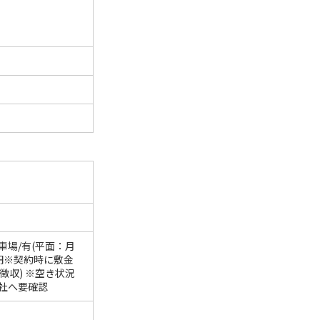
車場/有(平面：月
0円※契約時に敷金
0円徴収) ※空き状況
社へ要確認