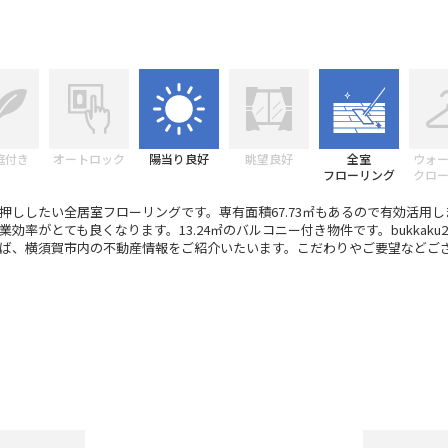
庭付き
オートロック
陽当り良好
眺望良好
全室
ウォ
フローリング
クロ
押ししたい全居室フローリングです。専有面積67.73㎡もあるので有効活用
率がとても良くなります。13.24㎡のバルコニー付き物件です。bukkaku2@e-r
ば、横須賀市内の不動産情報をご紹介いたいます。こだわりやご要望などご