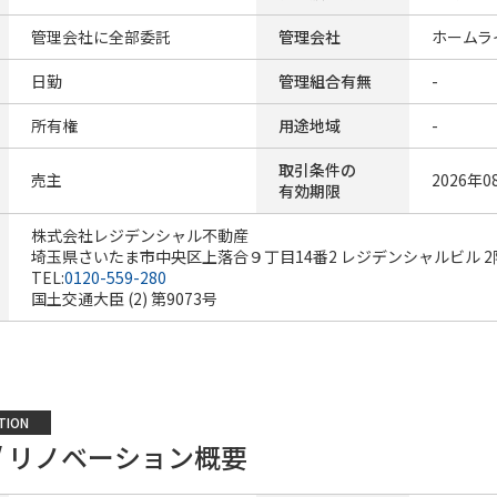
管理会社に全部委託
管理会社
ホームラ
日勤
管理組合有無
-
所有権
用途地域
-
取引条件の
売主
2026年0
有効期限
株式会社レジデンシャル不動産
埼玉県さいたま市中央区上落合９丁目14番2 レジデンシャルビル 2
TEL:
0120-559-280
国土交通大臣 (2) 第9073号
TION
/ リノベーション概要