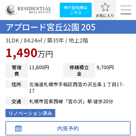
仲介会社様は
こちら
お気に入り
アプロード宮丘公園 205
3LDK / 84.24㎡ / 築35年 / 地上2階
1,490
万円
管理
11,800円
修繕積立
9,700円
費
金
住所
北海道札幌市手稲区西宮の沢五条１丁目17-
17
交通
札幌市営東西線「宮の沢」駅 徒歩20分
リノベーション済み
内見予約