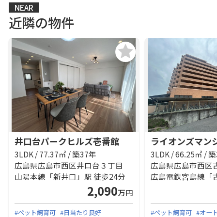
NEAR
近隣の物件
井口台パークヒルズ壱番館
3LDK / 77.37㎡ / 築37年
3LDK / 66.25㎡ / 
広島県広島市西区井口台３丁目
広島県広島市西区
山陽本線「新井口」駅 徒歩24分
2,090
万円
#ペット飼育可
#日当たり良好
#ペット飼育可
#オー