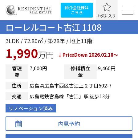
仲介会社様は
こちら
お気に入り
ローレルコート古江 1108
3LDK / 72.80㎡ / 築28年 / 地上11階
1,990
万円
↓PriceDown 2026.02.18～
管理
7,600円
修繕積立
9,460円
費
金
住所
広島県広島市西区古江上２丁目502-7
交通
広島電鉄宮島線「古江」駅 徒歩13分
リノベーション済み
内見予約