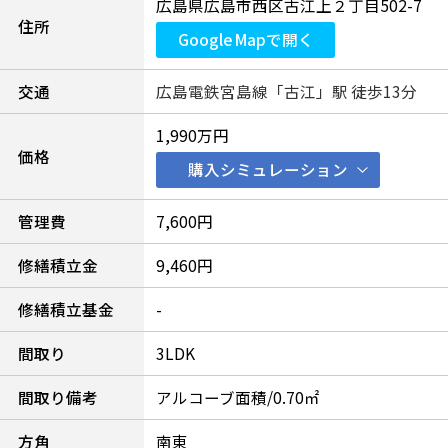
広島県広島市西区古江上２丁目502-7
住所
Google Mapで開く
交通
広島電鉄宮島線「古江」駅 徒歩13分
1,990万円
価格
購入シミュレーション
管理費
7,600円
修繕積立金
9,460円
修繕積立基金
-
間取り
3LDK
間取り備考
アルコーブ面積/0.70㎡
方角
南東