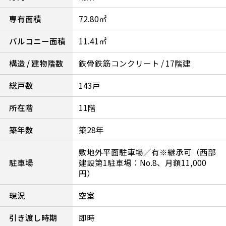
専有面積
72.80㎡
バルコニー面積
11.41㎡
構造 / 建物階数
鉄骨鉄筋コンクリート / 17階建
総戸数
143戸
所在階
11階
築年数
築28年
敷地外平面駐車場／有※継承可（西部
駐車場
建設第1駐車場：No.8、月額11,000
円）
現況
空室
引き渡し時期
即時