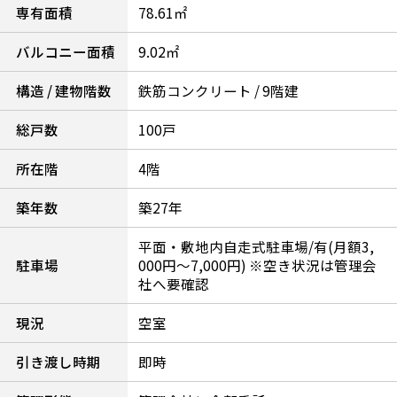
専有面積
78.61㎡
バルコニー面積
9.02㎡
構造 / 建物階数
鉄筋コンクリート / 9階建
総戸数
100戸
所在階
4階
築年数
築27年
平面・敷地内自走式駐車場/有(月額3,
駐車場
000円～7,000円) ※空き状況は管理会
社へ要確認
現況
空室
引き渡し時期
即時