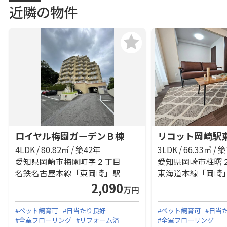
近隣の物件
ロイヤル梅園ガーデンＢ棟
リコット岡崎駅
4LDK / 80.82㎡ / 築42年
3LDK / 66.33㎡ / 
愛知県岡崎市梅園町字２丁目
愛知県岡崎市柱曙
名鉄名古屋本線「東岡崎」駅
東海道本線「岡崎」
2,090
万円
#ペット飼育可
#日当たり良好
#ペット飼育可
#日当
#全室フローリング
#リフォーム済
#全室フローリング