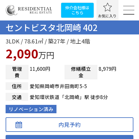
仲介会社様は
こちら
お気に入り
セントビスタ北岡崎 402
3LDK / 78.61㎡ / 築27年 / 地上4階
2,090
万円
管理
11,600円
修繕積立
8,979円
費
金
住所
愛知県岡崎市井田南町5-5
交通
愛知環状鉄道「北岡崎」駅 徒歩8分
リノベーション済み
内見予約