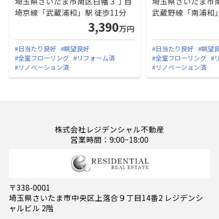
埼玉県さいたま市南区白幡３丁目
埼玉県さいたま市
埼京線「武蔵浦和」駅 徒歩11分
武蔵野線「南浦和」
3,390
万円
#日当たり良好
#眺望良好
#日当たり良好
#眺望
#全室フローリング
#リフォーム済
#全室フローリング
#
#リノベーション済
#リノベーション済
株式会社レジデンシャル不動産
営業時間：9:00~18:00
〒338-0001
埼玉県さいたま市中央区上落合９丁目14番2 レジデンシ
ャルビル 2階