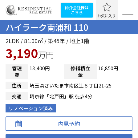
仲介会社様は
こちら
お気に入り
ハイラーク南浦和 110
2LDK / 81.00㎡ / 築45年 / 地上1階
3,190
万円
管理
13,400円
修繕積立
16,850円
費
金
住所
埼玉県さいたま市南区辻８丁目21-25
交通
埼京線「北戸田」駅 徒歩4分
リノベーション済み
内見予約