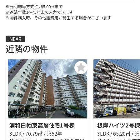
※元利均等方式 金利5.00％まで
※返済年数1～45年まで入力できます
※物件購入時、その他諸費用が発生する場合がございます
NEAR
近隣の物件
浦和白幡東高層住宅1号棟
根岸ハイツ2号棟
3LDK / 70.79㎡ / 築52年
3LDK / 65.20㎡ / 