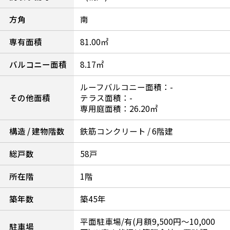
方角
南
専有面積
81.00㎡
バルコニー面積
8.17㎡
ルーフバルコニー面積：-
その他面積
テラス面積：-
専用庭面積：26.20㎡
構造 / 建物階数
鉄筋コンクリート / 6階建
総戸数
58戸
所在階
1階
築年数
築45年
平面駐車場/有(月額9,500円～10,000
駐車場