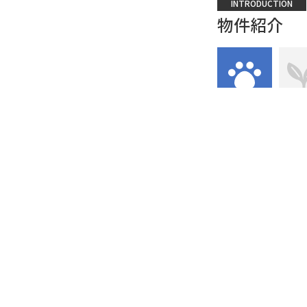
INTRODUCTION
物件紹介
ペット可
専用
習志野市立第二中学校
なので、開放感もあり
住まい選びでお困りの
FLOOR PLAN
間取り