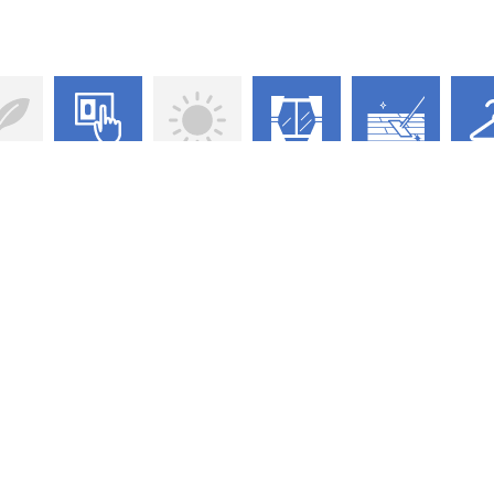
庭付き
オートロック
陽当り良好
眺望良好
全室
ウォ
フローリング
クロ
が徒歩8分で通学にも便利です。不審者の対策にもなるオートロックのある物
ます。駅周辺で住まい探しをするなら、習志野市エリアの京成本線実籾近辺
際はレジデンシャル不動産までご遠慮なく連絡ください。