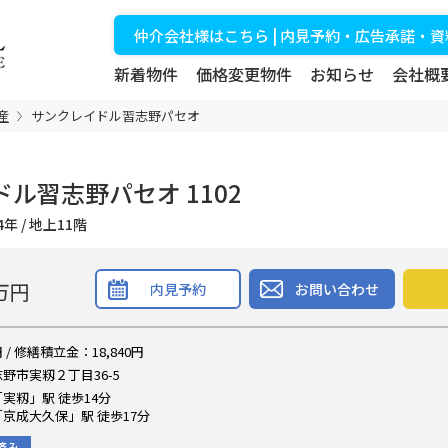
仲介会社様はこちら | 内見予約・広告承諾・
新着物件
価格変更物件
お知らせ
会社概
産
サンクレイドル習志野パセオ
ル習志野パセオ 1102
築24年 / 地上11階
万円
内見予約
お問い合わせ
 / 修繕積立金：18,840円
野市実籾２丁目36-5
実籾」駅 徒歩14分
京成大久保」駅 徒歩17分
済み