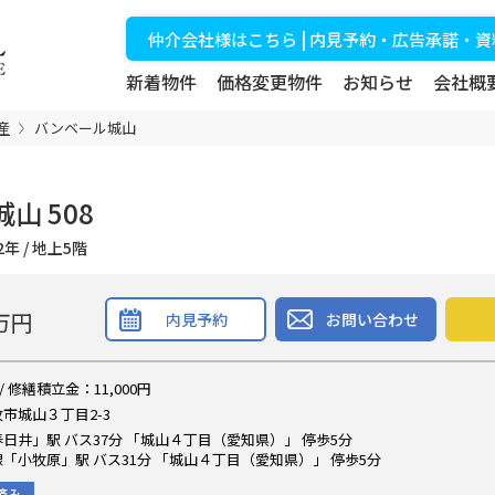
仲介会社様はこちら | 内見予約・広告承諾・
新着物件
価格変更物件
お知らせ
会社概
産
バンベール城山
山 508
築32年 / 地上5階
万円
内見予約
お問い合わせ
/ 修繕積立金：11,000円
市城山３丁目2-3
日井」駅 バス37分 「城山４丁目（愛知県）」 停歩5分
「小牧原」駅 バス31分 「城山４丁目（愛知県）」 停歩5分
済み