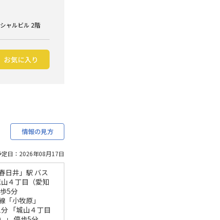
ンシャルビル 2階
お気に入り
情報の見方
定日：2026年08月17日
春日井」駅 バス
「城山４丁目（愛知
停歩5分
線「小牧原」
1分 「城山４丁目
）」 停歩5分