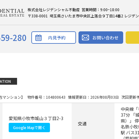
株式会社レジデンシャル不動産 営業時間：9:00~18:00
〒338-0001 埼玉県さいたま市中央区上落合９丁目14番2 レジデ
559-280
内見予約
お問い合わせ
ATION
古マンション】
物件番号：104800643
情報更新日：2026年08月03日
次回更新予
中央線「
37分 
愛知県小牧市城山３丁目2-3
県）」 
交通
名鉄小牧
Google Mapで開く
駅 バス3
（愛知県