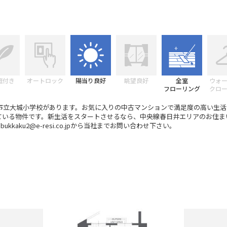
庭付き
オートロック
陽当り良好
眺望良好
全室
ウォ
フローリング
クロ
市立大城小学校があります。お気に入りの中古マンションで満足度の高い生活
々している物件です。新生活をスタートさせるなら、中央線春日井エリアのお住
は、bukkaku2@e-resi.co.jpから当社までお問い合わせ下さい。