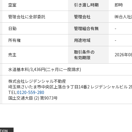
空室
引き渡し時期
即時
管理会社に全部委託
管理会社
㈱合人社
日勤
管理組合有無
-
所有権
用途地域
-
取引条件の
売主
2026年0
有効期限
水道基本料/3,436円(二ヶ月に一度請求)
株式会社レジデンシャル不動産
埼玉県さいたま市中央区上落合９丁目14番2 レジデンシャルビル 2
TEL:
0120-559-280
国土交通大臣 (2) 第9073号
TION