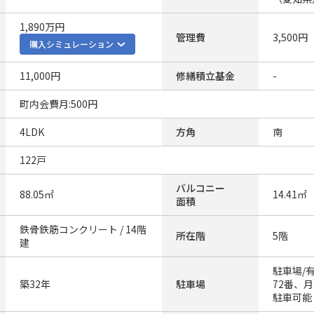
1,890万円
管理費
3,500円
購入シミュレーション
11,000円
修繕積立基金
-
町内会費月:500円
4LDK
方角
南
122戸
バルコニー
88.05㎡
14.41㎡
面積
鉄骨鉄筋コンクリート / 14階
所在階
5階
建
駐車場/
築32年
駐車場
72番、月
駐車可能