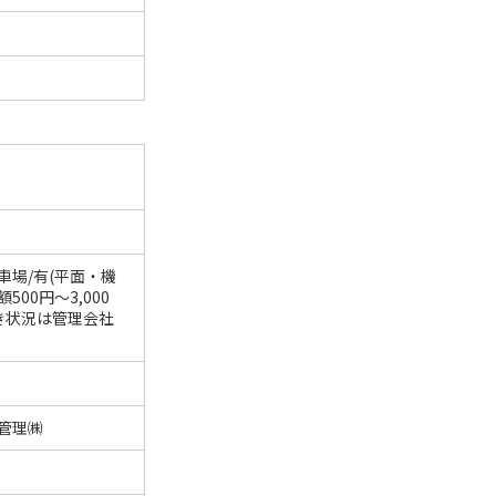
車場/有(平面・機
500円～3,000
空き状況は管理会社
管理㈱