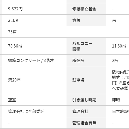
9,622円
修繕積立基金
-
3LDK
方角
南
75戸
バルコニー
78.56㎡
11.60㎡
面積
鉄筋コンクリート / 8階建
所在階
2階
敷地内駐
械式：月額
築20年
駐車場
円) ※
へ要確認
空室
引き渡し時期
即時
管理会社に全部委託
管理会社
日本施設
-
管理組合有無
-