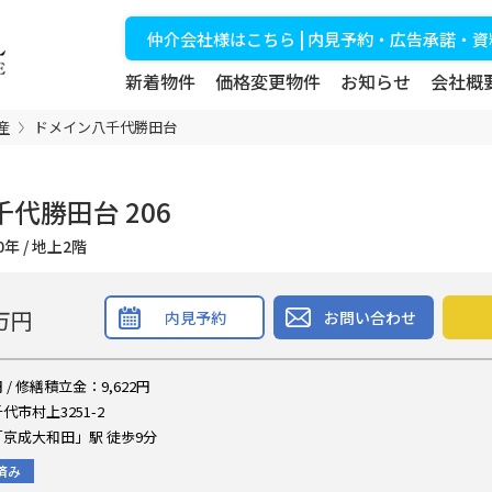
仲介会社様はこちら | 内見予約・広告承諾・
新着物件
価格変更物件
お知らせ
会社概
産
ドメイン八千代勝田台
代勝田台 206
築20年 / 地上2階
万円
内見予約
お問い合わせ
 / 修繕積立金：9,622円
市村上3251-2
京成大和田」駅 徒歩9分
済み