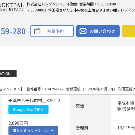
株式会社レジデンシャル不動産 営業時間：9:00~18:00
〒338-0001 埼玉県さいたま市中央区上落合９丁目14番2 レジデ
559-280
内見予約
お問い合わせ
ATION
古マンション】
物件番号：104794122
情報更新日：2026年07月30日
次回更新予
千葉県八千代市村上3251-2
京成本線
交通
駅 徒歩9
Google Mapで開く
2,690万円
管理費
13,015円
購入シミュレーション