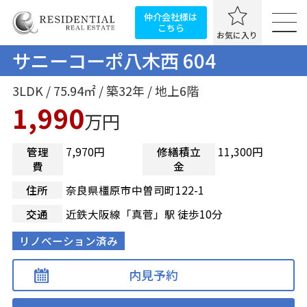
仲介会社様は
こちら
お気に入り
サニーコーポ八木西 604
3LDK / 75.94㎡ / 築32年 / 地上6階
1,990
万円
管理
7,970円
修繕積立
11,300円
費
金
住所
奈良県橿原市中曽司町122-1
交通
近鉄大阪線「真菅」駅 徒歩10分
リノベーション済み
内見予約