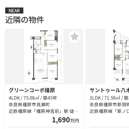
NEAR
近隣の物件
グリーンコーポ橿原
サントゥール八
4LDK / 75.08㎡ / 築45年
3LDK / 71.56㎡ / 
奈良県橿原市見瀬町
奈良県橿原市新賀
近鉄橿原線「橿原神宮前」駅 徒歩6分
1,690
万円