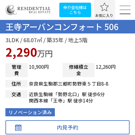
仲介会社様は
こちら
お気に入り
王寺アーバンコンフォート 506
3LDK / 68.07㎡ / 築35年 / 地上5階
2,290
万円
管理
10,900円
修繕積立
12,260円
費
金
住所
奈良県生駒郡三郷町勢野東５丁目8-8
交通
近鉄生駒線「勢野北口」駅 徒歩6分
関西本線「王寺」駅 徒歩14分
リノベーション済み
内見予約