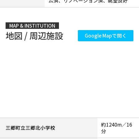
ム済、リノベーション済、眺望良好
MAP & INSTITUTION
地図 / 周辺施設
Google Mapで開く
約1240m／16
三郷町立三郷北小学校
分