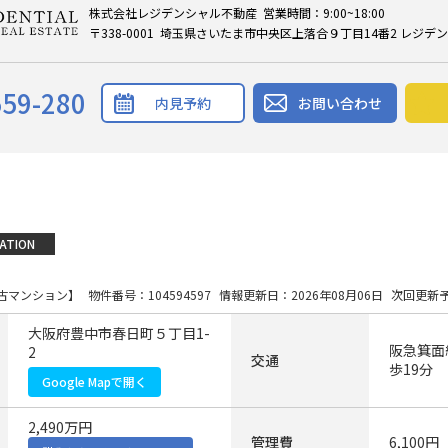
株式会社レジデンシャル不動産 営業時間：9:00~18:00
〒338-0001 埼玉県さいたま市中央区上落合９丁目14番2 レジデ
559-280
内見予約
お問い合わせ
ATION
古マンション】
物件番号：104594597
情報更新日：2026年08月06日
次回更新予
大阪府豊中市春日町５丁目1-
阪急箕面
2
交通
歩19分
Google Mapで開く
2,490万円
管理費
6,100円