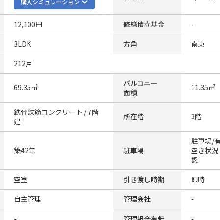
購入シミュレーション
12,100円
修繕積立基金
-
3LDK
方角
南東
212戸
バルコニー
69.35㎡
11.35㎡
面積
鉄骨鉄筋コンクリート / 7階
所在階
3階
建
駐車場/有(
築42年
駐車場
空き状況
認
空室
引き渡し時期
即時
自主管理
管理会社
-
-
管理組合有無
-