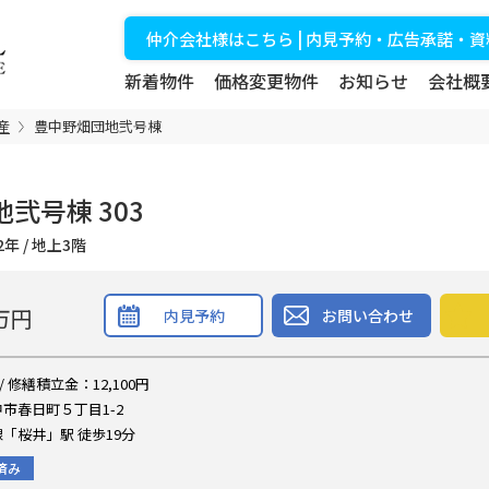
仲介会社様はこちら | 内見予約・広告承諾・
新着物件
価格変更物件
お知らせ
会社概
産
豊中野畑団地弐号棟
弐号棟 303
築42年 / 地上3階
万円
内見予約
お問い合わせ
/ 修繕積立金：12,100円
市春日町５丁目1-2
「桜井」駅 徒歩19分
済み