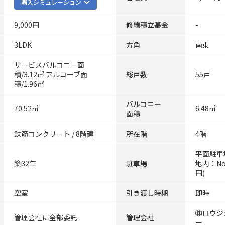
購入シミュレーション
9,000円
修繕積立基金
-
3LDK
方角
南東
サービスバルコニー面
積/3.12㎡ アルコーブ面
総戸数
55戸
積/1.96㎡
バルコニー
70.52㎡
6.48㎡
面積
鉄筋コンクリート / 8階建
所在階
4階
平面駐車
築32年
駐車場
地内：No
円)
空室
引き渡し時期
即時
㈱ロウジ
管理会社に全部委託
管理会社
ー