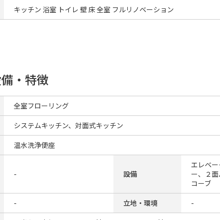
キッチン 浴室 トイレ 壁 床 全室 フルリノベーション
設備・特徴
全室フローリング
システムキッチン、対面式キッチン
温水洗浄便座
エレベー
-
設備
ー、２面
コーブ
-
立地・環境
-