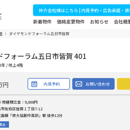
仲介会社様はこちら | 内見予約・広告承諾・
新着物件
価格変更物件
お知らせ
会社概
産
ダイヤモンドフォーラム五日市皆賀
フォーラム五日市皆賀 401
築32年 / 地上4階
万円
内見予約
お問い合わせ
 / 修繕積立金：9,000円
市佐伯区皆賀１丁目7-12
島線「修大協創中高前」駅 徒歩12分
済み