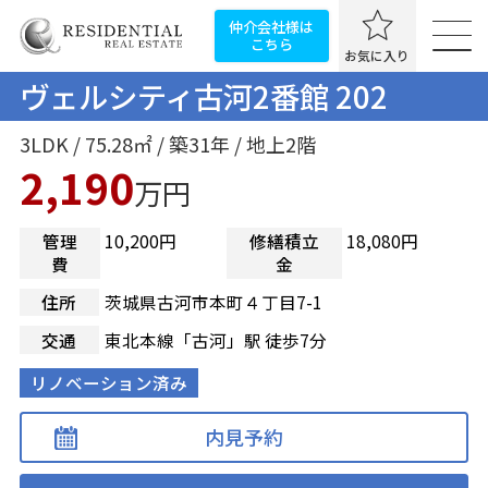
仲介会社様は
こちら
お気に入り
ヴェルシティ古河2番館 202
3LDK / 75.28㎡ / 築31年 / 地上2階
2,190
万円
管理
10,200円
修繕積立
18,080円
費
金
住所
茨城県古河市本町４丁目7-1
交通
東北本線「古河」駅 徒歩7分
リノベーション済み
内見予約