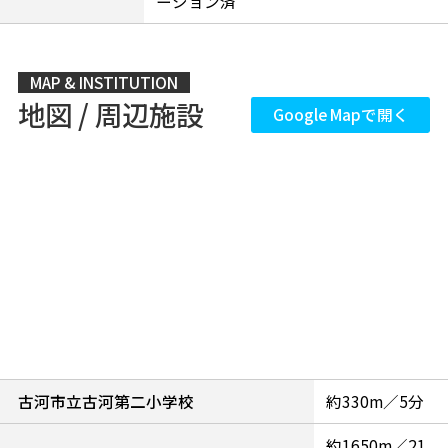
ーション済
MAP & INSTITUTION
地図 / 周辺施設
Google Mapで開く
古河市立古河第二小学校
約330m／5分
約1650m／21