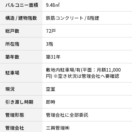
バルコニー面積
9.48㎡
構造 / 建物階数
鉄筋コンクリート / 8階建
総戸数
72戸
所在階
3階
築年数
築31年
敷地内駐車場/有(平面：月額11,000
駐車場
円) ※空き状況は管理会社へ要確認
現況
空室
引き渡し時期
即時
管理形態
管理会社に全部委託
管理会社
三興管理㈱