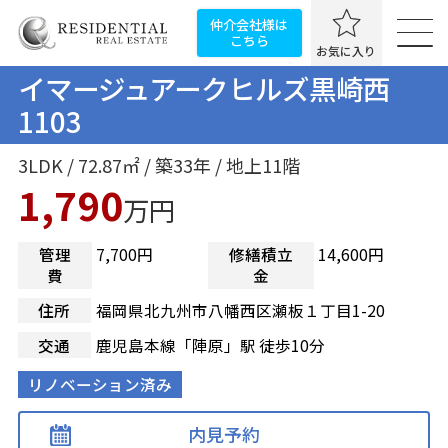
仲介会社様は
こちら
お気に入り
イマージュアークヒルズ黒崎西
1103
3LDK / 72.87㎡ / 築33年 / 地上11階
1,790
万円
管理
7,700円
修繕積立
14,600円
費
金
住所
福岡県北九州市八幡西区瀬板１丁目1-20
交通
鹿児島本線「陣原」駅 徒歩10分
リノベーション済み
内見予約