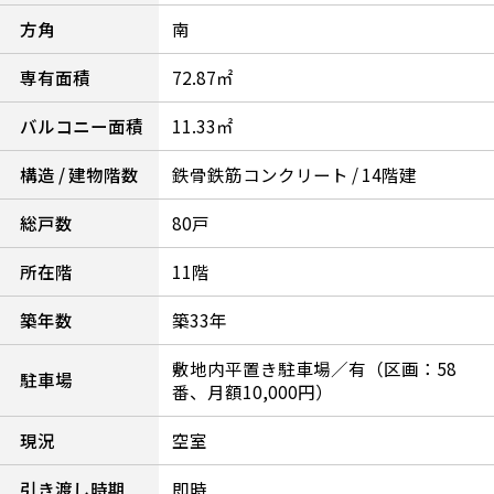
方角
南
専有面積
72.87㎡
バルコニー面積
11.33㎡
構造 / 建物階数
鉄骨鉄筋コンクリート / 14階建
総戸数
80戸
所在階
11階
築年数
築33年
敷地内平置き駐車場／有（区画：58
駐車場
番、月額10,000円）
現況
空室
引き渡し時期
即時