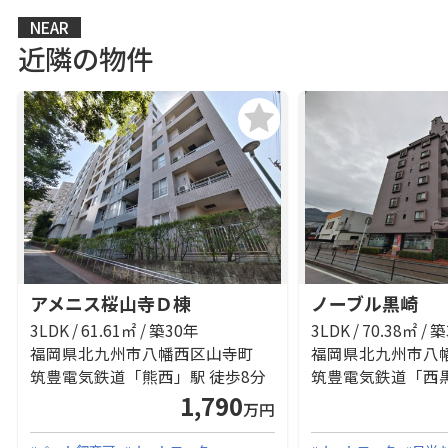
NEAR
近隣の物件
アメニス桜山寺Ｄ棟
ノーブル黒崎
3LDK / 61.61㎡ / 築30年
3LDK / 70.38㎡ / 
福岡県北九州市八幡西区山寺町
筑豊電気鉄道「熊西」駅 徒歩8分
1,790
万円