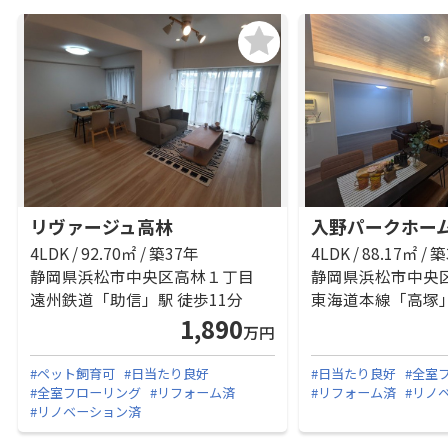
リヴァージュ高林
入野パークホー
4LDK / 92.70㎡ / 築37年
4LDK / 88.17㎡ / 
静岡県浜松市中央区高林１丁目
静岡県浜松市中央
遠州鉄道「助信」駅 徒歩11分
東海道本線「高塚」
1,890
万円
#ペット飼育可
#日当たり良好
#日当たり良好
#全室
#全室フローリング
#リフォーム済
#リフォーム済
#リノ
#リノベーション済