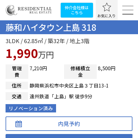
仲介会社様は
こちら
お気に入り
藤和ハイタウン上島 318
3LDK / 62.85㎡ / 築32年 / 地上3階
1,990
万円
管理
7,210円
修繕積立
8,500円
費
金
住所
静岡県浜松市中央区上島３丁目13-1
交通
遠州鉄道「上島」駅 徒歩9分
リノベーション済み
内見予約