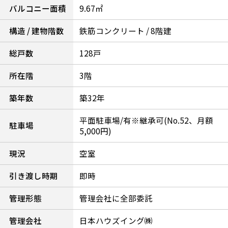
バルコニー面積
9.67㎡
構造 / 建物階数
鉄筋コンクリート / 8階建
総戸数
128戸
所在階
3階
築年数
築32年
平面駐車場/有※継承可(No.52、月額
駐車場
5,000円)
現況
空室
引き渡し時期
即時
管理形態
管理会社に全部委託
管理会社
日本ハウズイング㈱