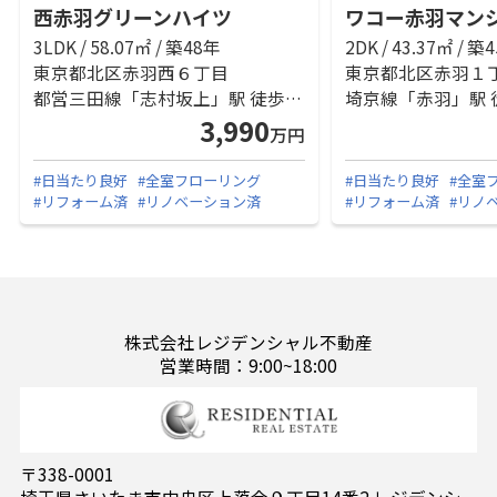
西赤羽グリーンハイツ
ワコー赤羽マン
3LDK / 58.07㎡ / 築48年
2DK / 43.37㎡ / 築
東京都北区赤羽西６丁目
東京都北区赤羽１
都営三田線「志村坂上」駅 徒歩16分
埼京線「赤羽」駅 
3,990
万円
#日当たり良好
#全室フローリング
#日当たり良好
#全室
#リフォーム済
#リノベーション済
#リフォーム済
#リノ
株式会社レジデンシャル不動産
営業時間：9:00~18:00
〒338-0001
埼玉県さいたま市中央区上落合９丁目14番2 レジデンシ