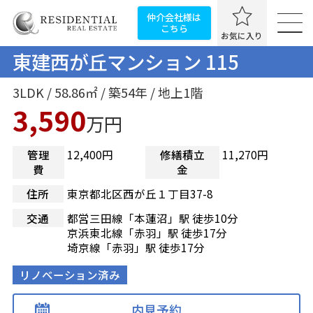
仲介会社様は
こちら
お気に入り
東建西が丘マンション 115
3LDK / 58.86㎡ / 築54年 / 地上1階
3,590
万円
管理
12,400円
修繕積立
11,270円
費
金
住所
東京都北区西が丘１丁目37-8
交通
都営三田線「本蓮沼」駅 徒歩10分
京浜東北線「赤羽」駅 徒歩17分
埼京線「赤羽」駅 徒歩17分
リノベーション済み
内見予約