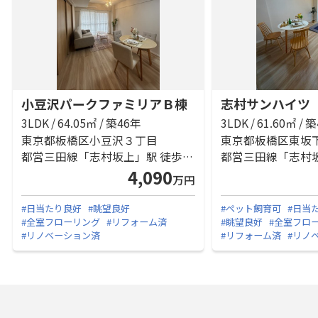
小豆沢パークファミリアＢ棟
志村サンハイツ
3LDK / 64.05㎡ / 築46年
3LDK / 61.60㎡ / 
東京都板橋区小豆沢３丁目
東京都板橋区東坂
都営三田線「志村坂上」駅 徒歩12分
4,090
万円
#日当たり良好
#眺望良好
#ペット飼育可
#日当
#全室フローリング
#リフォーム済
#眺望良好
#全室フロ
#リノベーション済
#リフォーム済
#リノ