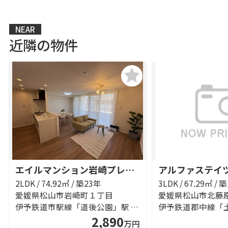
NEAR
近隣の物件
エイルマンション岩崎プレジデンス
アルファステイ
2LDK / 74.92㎡ / 築23年
3LDK / 67.29㎡ / 
愛媛県松山市岩崎町１丁目
愛媛県松山市北藤
伊予鉄道市駅線「道後公園」駅 徒歩6分
2,890
万円