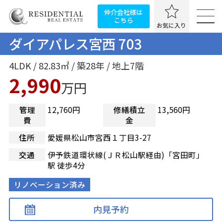
仲介会社様は
こちら
お気に入り
ダイアパレス宮西 703
4LDK / 82.83㎡ / 築28年 / 地上7階
2,990
万円
管理
12,760円
修繕積立
13,560円
費
金
住所
愛媛県松山市宮西１丁目3-27
交通
伊予鉄道環状線(ＪＲ松山駅経由)「宮田町」
駅 徒歩4分
リノベーション済み
内見予約