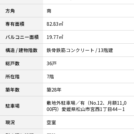
方角
南
専有面積
82.83㎡
バルコニー面積
19.77㎡
構造 / 建物階数
鉄骨鉄筋コンクリート / 13階建
総戸数
36戸
所在階
7階
築年数
築28年
敷地外駐車場／有（No.12、月額11,0
駐車場
00円）愛媛県松山市宮西1丁目44－1
現況
空室