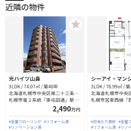
近隣の物件
光ハイツ山鼻
シーアイ・マン
3LDK / 74.07㎡ / 築40年
3LDK / 78.99㎡ / 
北海道札幌市中央区南二十三条西８丁目
札幌市電２系統「東屯田通」駅 徒歩4分
2,490
万円
#全室フローリング
#リフォーム済
#日当たり良好
#全室
#リノベーション済
#リフォーム済
#リノ