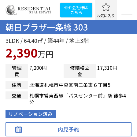
仲介会社様は
こちら
お気に入り
朝日プラザ一条橋 303
3LDK / 64.40㎡ / 築44年 / 地上3階
2,390
万円
管理
7,200円
修繕積立
17,310円
費
金
住所
北海道札幌市中央区南二条東６丁目5
交通
札幌市営東西線「バスセンター前」駅 徒歩4
分
リノベーション済み
内見予約