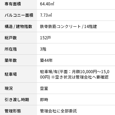
専有面積
64.40㎡
バルコニー面積
7.73㎡
構造 / 建物階数
鉄骨鉄筋コンクリート / 14階建
総戸数
152戸
所在階
3階
築年数
築44年
駐車場/有(平面：月額10,000円～15,0
駐車場
00円) ※空き状況は管理会社へ要確認
現況
空室
引き渡し時期
即時
管理形態
管理会社に全部委託