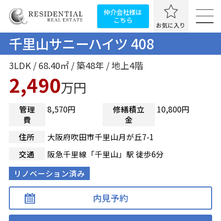
仲介会社様は
こちら
お気に入り
千里山サニーハイツ 408
3LDK / 68.40㎡ / 築48年 / 地上4階
2,490
万円
管理
8,570円
修繕積立
10,800円
費
金
住所
大阪府吹田市千里山月が丘7-1
交通
阪急千里線「千里山」駅 徒歩6分
リノベーション済み
内見予約