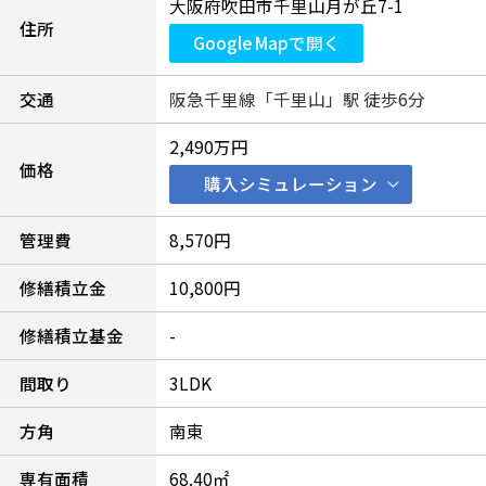
大阪府吹田市千里山月が丘7-1
住所
Google Mapで開く
交通
阪急千里線「千里山」駅 徒歩6分
2,490万円
価格
購入シミュレーション
管理費
8,570円
修繕積立金
10,800円
修繕積立基金
-
間取り
3LDK
方角
南東
専有面積
68.40㎡