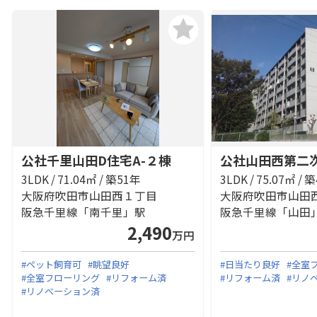
公社千里山田D住宅A-２棟
公社山田西第二次
3LDK / 71.04㎡ / 築51年
3LDK / 75.07㎡ / 
大阪府吹田市山田西１丁目
大阪府吹田市山田
阪急千里線「南千里」駅
阪急千里線「山田
2,490
万円
#ペット飼育可
#眺望良好
#日当たり良好
#全室
#全室フローリング
#リフォーム済
#リフォーム済
#リノ
#リノベーション済