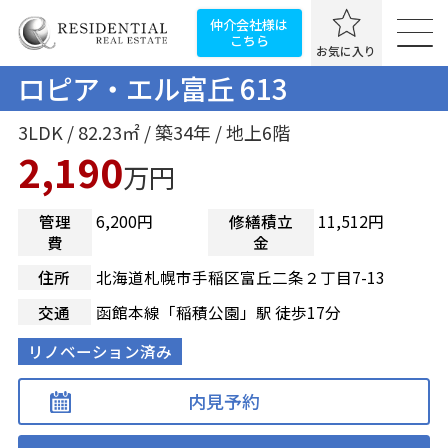
仲介会社様は
こちら
お気に入り
ロピア・エル富丘 613
3LDK / 82.23㎡ / 築34年 / 地上6階
2,190
万円
管理
6,200円
修繕積立
11,512円
費
金
住所
北海道札幌市手稲区富丘二条２丁目7-13
交通
函館本線「稲積公園」駅 徒歩17分
リノベーション済み
内見予約