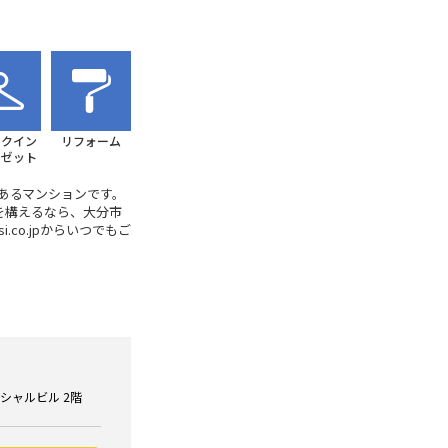
ークイン
リフォーム
ーゼット
あるマンションです。
を構えるなら、大分市
co.jpからいつでもご
ンシャルビル 2階