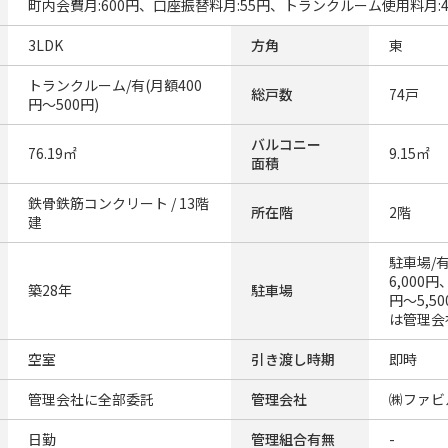
町内会費月:600円、口座振替料月:55円、トランクルーム使用料月:4
3LDK
方角
東
トランクルーム/有(月額400
総戸数
74戸
円～500円)
バルコニー
76.19㎡
9.15㎡
面積
鉄骨鉄筋コンクリート / 13階
所在階
2階
建
駐車場/
6,000円
築28年
駐車場
円～5,5
は管理会
空室
引き渡し時期
即時
管理会社に全部委託
管理会社
㈱ファビ
日勤
管理組合有無
-