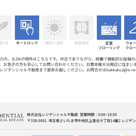
庭付き
オートロック
陽当り良好
眺望良好
全室
ウォ
フローリング
クロ
力の、3LDKの物件はこちらです。中古でありながら、綺麗で機能的な設備の
、お急ぎの方も安心してお問い合わせください。日豊本線大分周辺に住まい
ジデンシャル不動産まで是非お越しください。お問合せはbukkaku2@e-resi.
株式会社レジデンシャル不動産 営業時間：9:00~18:00
〒338-0001 埼玉県さいたま市中央区上落合９丁目14番2 レジデ