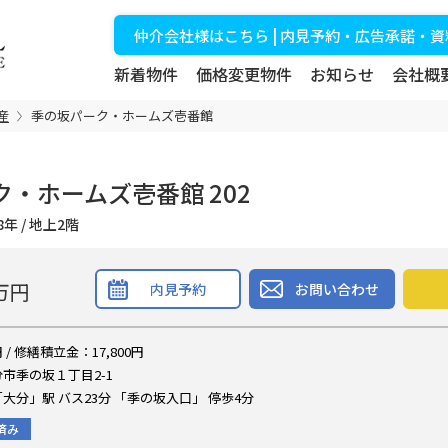
仲介会社様はこちら | 内見予約・広告承諾・
新着物件
価格変更物件
お知らせ
会社概
産
季の坂パーク・ホームズ壱番館
・ホームズ壱番館 202
築28年 / 地上2階
万円
内見予約
お問い合わせ
 / 修繕積立金：17,800円
市季の坂１丁目2-1
大分」駅 バス23分 「季の坂入口」 停歩4分
済み