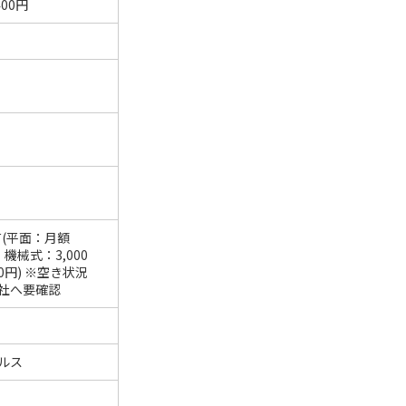
00円
有(平面：月額
、機械式：3,000
00円) ※空き状況
社へ要確認
ルス