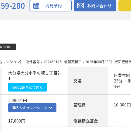
559-280
内見予約
お問い合わせ
ATION
古マンション】
物件番号：102463125
情報更新日：2026年08月03日
次回更新予
大分県大分市季の坂１丁目2-
日豊本線
1
交通
23分 「
4分
Google Mapで開く
2,490万円
管理費
10,300円
購入シミュレーション
17,800円
修繕積立基金
-