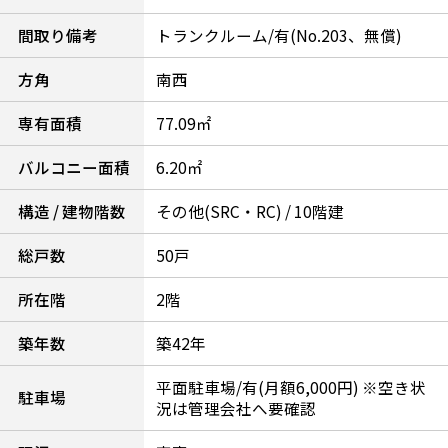
間取り備考
トランクルーム/有(No.203、無償)
方角
南西
専有面積
77.09㎡
バルコニー面積
6.20㎡
構造 / 建物階数
その他(SRC・RC) / 10階建
総戸数
50戸
所在階
2階
築年数
築42年
平面駐車場/有(月額6,000円) ※空き状
駐車場
況は管理会社へ要確認