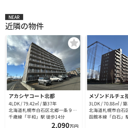
NEAR
近隣の物件
アカシヤコート北都
メゾンドルチェ
4LDK / 79.42㎡ / 築37年
3LDK / 70.88㎡ / 
北海道札幌市白石区北郷一条９丁目
千歳線「平和」駅 徒歩14分
函館本線「白石」駅
2,090
万円