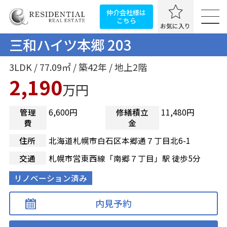
仲介会社様は
こちら
お気に入り
三和ハイツ本郷 203
3LDK / 77.09㎡ / 築42年 / 地上2階
2,190
万円
管理
6,600円
修繕積立
11,480円
費
金
住所
北海道札幌市白石区本郷通７丁目北6-1
交通
札幌市営東西線「南郷７丁目」駅 徒歩5分
リノベーション済み
内見予約