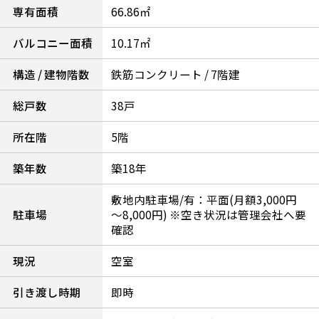
専有面積
66.86㎡
バルコニー面積
10.17㎡
構造 / 建物階数
鉄筋コンクリート / 7階建
総戸数
38戸
所在階
5階
築年数
築18年
敷地内駐車場/有：平面(月額3,000円
駐車場
～8,000円) ※空き状況は管理会社へ要
確認
現況
空室
引き渡し時期
即時