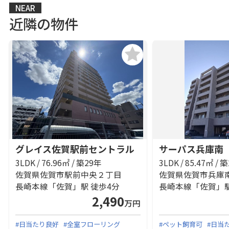
NEAR
近隣の物件
グレイス佐賀駅前セントラル
サーパス兵庫南
3LDK / 76.96㎡ / 築29年
3LDK / 85.47㎡ / 
佐賀県佐賀市駅前中央２丁目
佐賀県佐賀市兵庫
長崎本線「佐賀」駅 徒歩4分
長崎本線「佐賀」
2,490
万円
#日当たり良好
#全室フローリング
#ペット飼育可
#日当