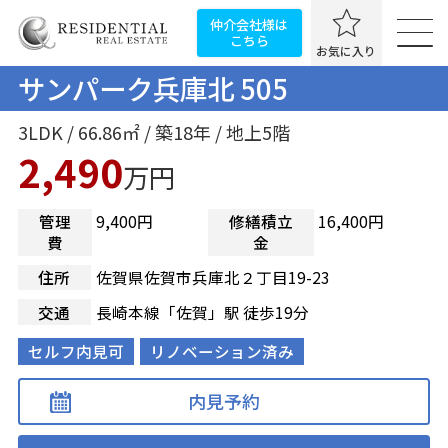
仲介会社様は
こちら
お気に入り
サンパーク兵庫北 505
3LDK / 66.86㎡ / 築18年 / 地上5階
2,490
万円
管理
9,400円
修繕積立
16,400円
費
金
住所
佐賀県佐賀市兵庫北２丁目19-23
交通
長崎本線「佐賀」駅 徒歩19分
セルフ内見可
リノベーション済み
内見予約