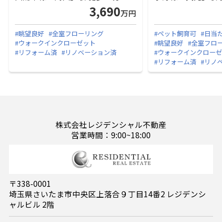
3,690
万円
#眺望良好
#全室フローリング
#ペット飼育可
#日当
#ウォークインクローゼット
#眺望良好
#全室フロ
#リフォーム済
#リノベーション済
#ウォークインクロー
#リフォーム済
#リノ
株式会社レジデンシャル不動産
営業時間：9:00~18:00
〒338-0001
埼玉県さいたま市中央区上落合９丁目14番2 レジデンシ
ャルビル 2階