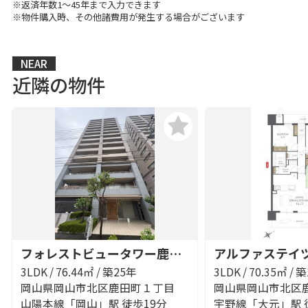
※返済年数1～45年まで入力できます
※物件購入時、その他諸費用が発生する場合がございます
NEAR
近隣の物件
フォレストビュータワー鹿田町壱番館
3LDK / 76.44㎡ / 築25年
3LDK / 70.35㎡ / 
岡山県岡山市北区鹿田町１丁目
岡山県岡山市北区
山陽本線「岡山」駅 徒歩19分
宇野線「大元」駅 