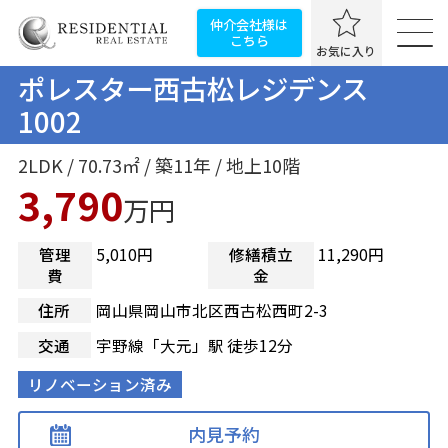
仲介会社様は
こちら
お気に入り
ポレスター西古松レジデンス
1002
2LDK / 70.73㎡ / 築11年 / 地上10階
3,790
万円
管理
5,010円
修繕積立
11,290円
費
金
住所
岡山県岡山市北区西古松西町2-3
交通
宇野線「大元」駅 徒歩12分
リノベーション済み
内見予約