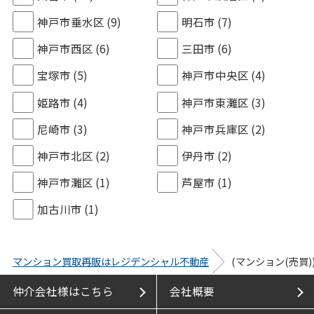
神戸市垂水区
(9)
明石市
(7)
神戸市西区
(6)
三田市
(6)
宝塚市
(5)
神戸市中央区
(4)
姫路市
(4)
神戸市東灘区
(3)
尼崎市
(3)
神戸市兵庫区
(2)
神戸市北区
(2)
伊丹市
(2)
神戸市灘区
(1)
芦屋市
(1)
加古川市
(1)
マンション買取再販はレジデンシャル不動産
(マンション(売買
仲介会社様はこちら
会社概要