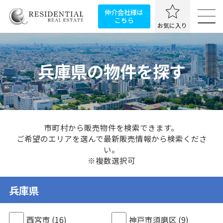
仲介会社様は
こちら
お気に入り
兵庫県の物件を探す
市町村から販売物件を検索できます。
ご希望のエリアを選んで最新販売情報から検索くださ
い。
※複数選択可
兵庫県
西宮市
(16)
神戸市須磨区
(9)